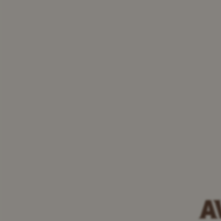
Benve
Prodotte con passione fin d
A