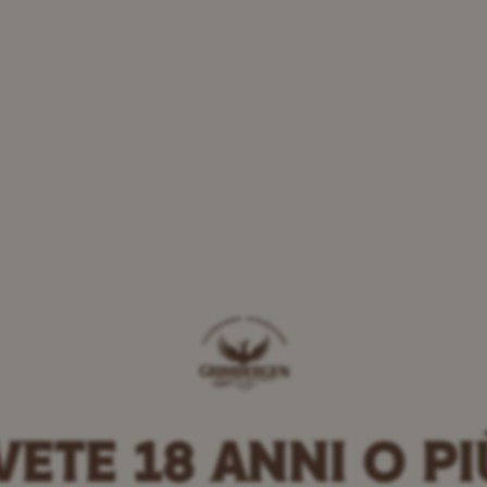
nuto nel sito Grim
al 1128, le birre di Grimbergen, intense e avvo
VETE 18 ANNI O PI