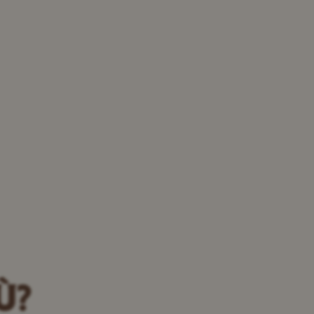
bergen
lgenti, sono il risultato di
Ù?