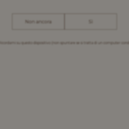
Scopri le nostre birre
Non ancora
Sì
Ricordami su questo dispositivo
(non spuntare se si tratta di un computer cond