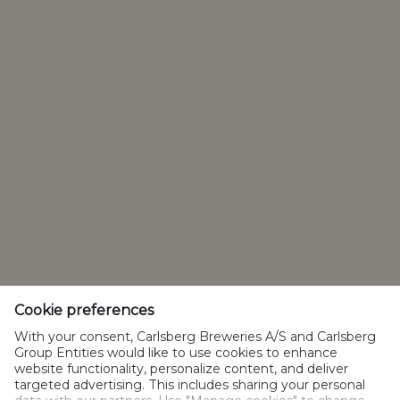
Web corporativa
Contacto
Política de privacidad
Política de Cookies
Condiciones de uso
Política de usos aceptables
Administrar cookies
Cookie preferences
SpeakUp
With your consent, Carlsberg Breweries A/S and Carlsberg
Group Entities would like to use cookies to enhance
website functionality, personalize content, and deliver
targeted advertising. This includes sharing your personal