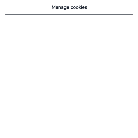
Manage cookies