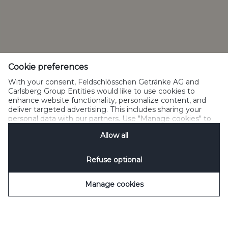
Consommer avec modération
Gérer les cookies
SpeakUp
Cookie preferences
With your consent, Feldschlösschen Getränke AG and
Carlsberg Group Entities would like to use cookies to
enhance website functionality, personalize content, and
deliver targeted advertising. This includes sharing your
Please do not share with people below legal drinking age
personal data with our partners. Use "Manage cookies" to
©2022 Carlsberg Group. All Rights Reserved.<br/> J.C. Jacobsens Gade
change your consent preferences anytime. See our
1,DK-1799 Copenhagen<br/> Feldschlösschen Getränke AG<br/>
Allow all
Cookie Notification
&
Privacy Notification
for details.
Theophil-Roniger-Strasse<br/> CH-4310 Reinfelden
Refuse optional
Manage cookies