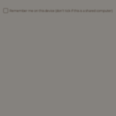
Remember me on this device
(don’t tick if this is a shared computer)
Jij vroeg
Wat is de abdijbrouwerij van
Grimbergen?
HIER IS JE ANTWOORD
De abdijbrouwerij van Grimbergen is een
partnerschap tussen de paters van de abdij
van Grimbergen en de Carlsberg Group.
Vertel me meer