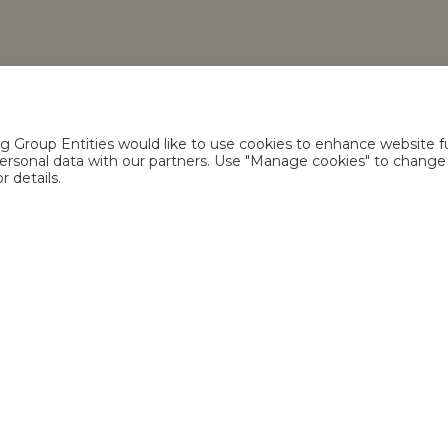
Gebruiksvoorwaarden
Acceptabel gebruik
haadt de gezondheid</br>Gelieve niet te delen met personen onder de wette
roup Entities would like to use cookies to enhance website fun
alcoholgebruik.
r personal data with our partners. Use "Manage cookies" to chang
erg Group. Alle rechten voorbehouden. <br/>J.C. Jacobsens Gade 1,DK-17
r details.