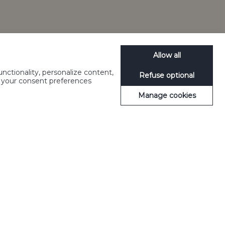
Cookies beheren
SpeakUp
Allow all
lijke leeftijd voor
ctionality, personalize content,
Refuse optional
e your consent preferences
99 Copenhagen
Manage cookies