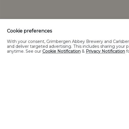
Privacybeleid
Cookiebeleid
Cookie preferences
Alcoholmisbruik sc
With your consent, Grimbergen Abbey Brewery and Carlsberg G
and deliver targeted advertising. This includes sharing you
©2019 Carlsb
anytime. See our
Cookie Notification
&
Privacy Notification
fo