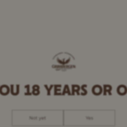
OU 18 YEARS OR 
Not yet
Yes