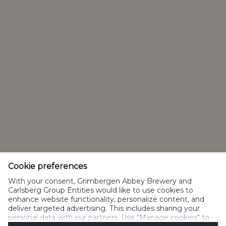
Bedrijfswebsite
Contact
Privacybeleid
Cookiebeleid
Gebruiksvoorwaarden
Acceptabel gebruik
Cookies beheren
SpeakUp
Cookie preferences
With your consent, Grimbergen Abbey Brewery and
Carlsberg Group Entities would like to use cookies to
enhance website functionality, personalize content, and
deliver targeted advertising. This includes sharing your
Alcoholmisbruik schaadt de gezondheid</br>Gelieve niet te delen
personal data with our partners. Use "Manage cookies" to
met personen onder de wettelijke leeftijd voor alcoholgebruik.